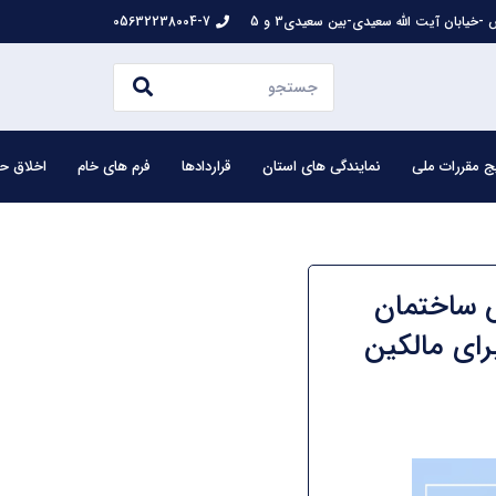
-خیابان آیت الله سعیدی-بین سعیدی3 و 5
05632238004-7
ج مقررات ملی
نمایندگی های استان
قراردادها
فرم های خام
اخلاق حر
ش ساختمان
رای مالکین