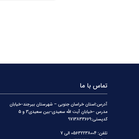
تماس با ما
آدرس:استان خراسان جنوبی – شهرستان بیرجند-خیابان
مدرس -خیابان آیت الله سعیدی-بین سعیدی3 و 5
کدپستی:9713833669
تلفن: 05632238004 الی 7