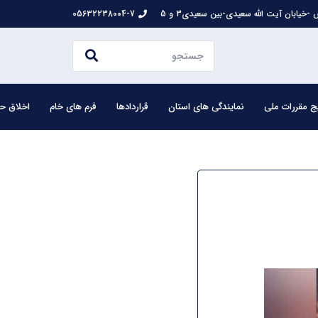
-خیابان آیت الله سعیدی-بین سعیدی3 و 5
05632238004-7
ج مقررات ملی
نمایندگی های استان
قراردادها
فرم های خام
اخلاق حر