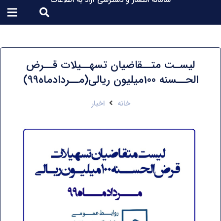
سامانه انتشار و دسترسی آزاد به اطلاعات
لیسـت متــقاضیان تسهــیلات قــرض
الحــسنه 100میلیون ریالی(مــردادماه99)
خانه
اخبار