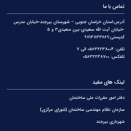
تماس با ما
آدرس:استان خراسان جنوبی – شهرستان بیرجند-خیابان مدرس
-خیابان آیت الله سعیدی-بین سعیدی3 و 5
کدپستی:9713833669
تلفن: 05632238004 الی 7
تلفکس: 05632238700
لینک های مفید
دفتر امور مقررات ملی ساختمان
سازمان نظام مهندسی ساختمان (شورای مرکزی)
شهرداری بیرجند