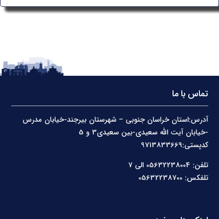
تماس با ما
آدرس:استان خراسان جنوبی – شهرستان بیرجند-خیابان مدرس
-خیابان آیت الله سعیدی-بین سعیدی3 و 5
کدپستی:9713833669
تلفن: 05632238004 الی 7
تلفکس: 05632238700