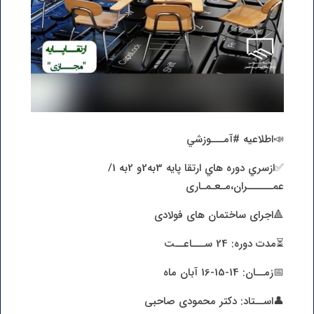
📣اطلاعيه #آمـــوزشي
✅ازسري دوره هاي ارتقا پایه 3به2و 2به 1/
عمــــــران،مـعـمـاری
🔺اجرای ساختمان های فولادی
⏳مدت دوره: 24 ســـاعــت
📅زمــان: 14-15-16 آبان ماه
👤اســتاد: دکتر محمودی صاحبی