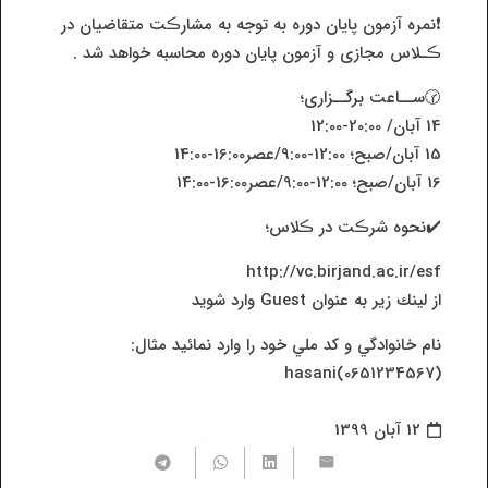
❗️نمره آزمون پایان دوره به توجه به مشارڪت متقاضیان در
ڪـلاس مجازی و آزمون پایان دوره محاسبه خواهد شد .
🕝ســاعت برگــزاری؛
14 آبان/ 20:00-12:00
15 آبان/صبح؛ 12:00-9:00/عصر16:00-14:00
16 آبان/صبح؛ 12:00-9:00/عصر16:00-14:00
✔️نحوه شرڪت در ڪلاس؛
http://vc.birjand.ac.ir/esf
از لينك زير به عنوان Guest وارد شويد
نام خانوادگي و كد ملي خود را وارد نمائيد مثال:
hasani(0651234567)
12 آبان 1399