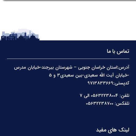
تماس با ما
آدرس:استان خراسان جنوبی – شهرستان بیرجند-خیابان مدرس
-خیابان آیت الله سعیدی-بین سعیدی3 و 5
کدپستی:9713833669
تلفن: 05632238004 الی 7
تلفکس: 05632238700
لینک های مفید