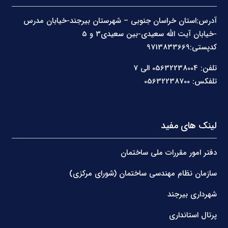
آدرس:استان خراسان جنوبی – شهرستان بیرجند-خیابان مدرس
-خیابان آیت الله سعیدی-بین سعیدی3 و 5
کدپستی:9713833669
تلفن: 05632238004 الی 7
تلفکس: 05632238700
لینک های مفید
دفتر امور مقررات ملی ساختمان
سازمان نظام مهندسی ساختمان (شورای مرکزی)
شهرداری بیرجند
پرتال استانداری