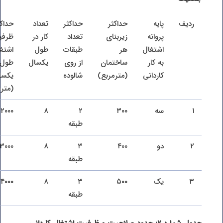
ردیف
پایه
حداکثر
حداکثر
تعداد
حداکث
پروانه
زیربنای
تعداد
کار در
ظرف
اشتغال
هر
طبقات
طول
اشتغ
به کار
ساختمان
از روی
یکسال
طول
کاردانی
(مترمربع)
شالوده
یکسا
(متر
۱
سه
۳۰۰
۲
۸
۲۰۰۰
طبقه
۲
دو
۴۰۰
۳
۸
۳۰۰۰
طبقه
۳
یک
۵۰۰
۳
۸
۴۰۰۰
طبقه