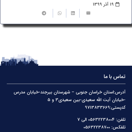
19 آذر 1399
تماس با ما
آدرس:استان خراسان جنوبی – شهرستان بیرجند-خیابان مدرس
-خیابان آیت الله سعیدی-بین سعیدی3 و 5
کدپستی:9713833669
تلفن: 05632238004 الی 7
تلفکس: 05632238700