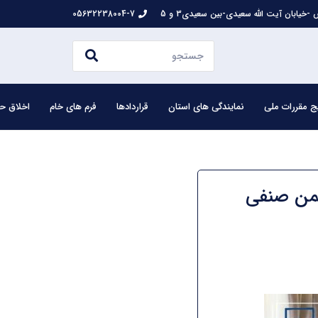
-خیابان آیت الله سعیدی-بین سعیدی3 و 5
05632238004-7
ج مقررات ملی
نمایندگی های استان
قراردادها
فرم های خام
اخلاق حر
جمن صنفی