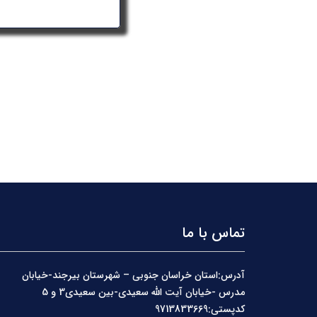
تماس با ما
آدرس:استان خراسان جنوبی – شهرستان بیرجند-خیابان
مدرس -خیابان آیت الله سعیدی-بین سعیدی3 و 5
کدپستی:9713833669