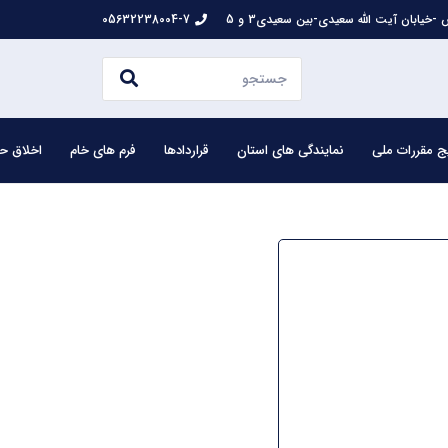
-خیابان آیت الله سعیدی-بین سعیدی3 و 5
05632238004-7
ج مقررات ملی
نمایندگی های استان
قراردادها
فرم های خام
اخلاق حر