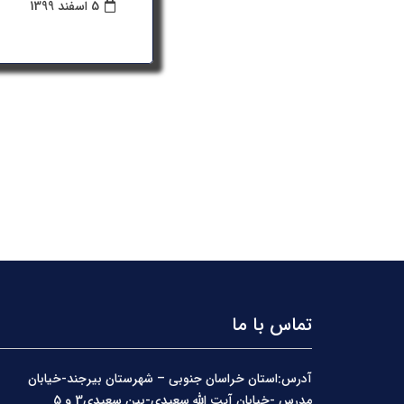
5 اسفند 1399
تماس با ما
آدرس:استان خراسان جنوبی – شهرستان بیرجند-خیابان
مدرس -خیابان آیت الله سعیدی-بین سعیدی3 و 5