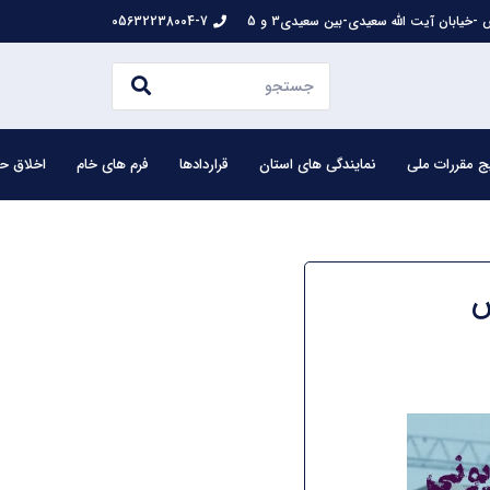
-خیابان آیت الله سعیدی-بین سعیدی3 و 5
05632238004-7
ج مقررات ملی
نمایندگی های استان
قراردادها
فرم های خام
اخلاق حر
س