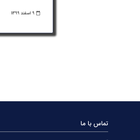
9 اسفند 1399
تماس با ما