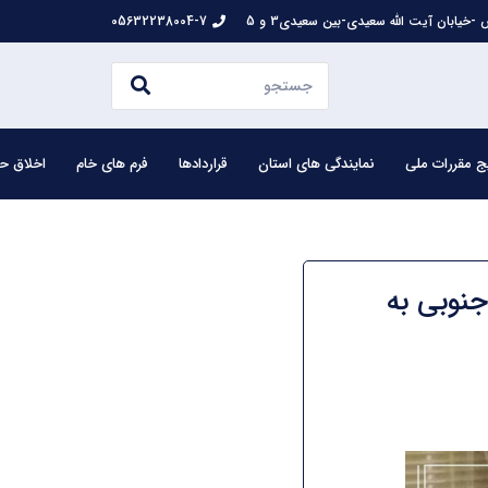
-خیابان آیت الله سعیدی-بین سعیدی3 و 5
05632238004-7
ج مقررات ملی
نمایندگی های استان
قراردادها
فرم های خام
اخلاق حر
نوبی به