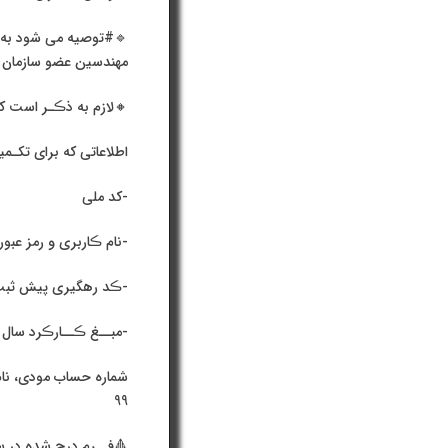
مهندسین عضو سازمان تو
🔸لازم به ذڪـر است که خدمات مربوط به اظ
اطلاعاتی که برای تکـمی
-کد ملی
-نام ڪاربری و رمز عبور
-ڪد رهگیری پیش ثبت ن
-مبــغ ڪــارڪرد سال 1399 که طی نامه در ڪـارتابل مهندسین محترم بارگذاری شده است
99
🔺فــرم درج شده در س