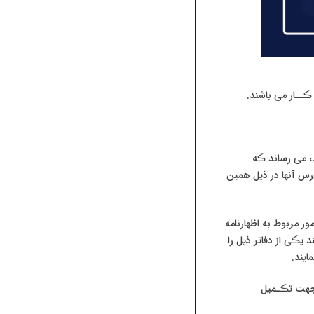
ڪــار می باشند.
د، می رساند ڪه
ه آدرس آنها در ذیل همین
ر مربوط به اظهارنامه
ند یڪی از دفاتر ذیل را
ایند.
وطه جهت تڪـمیل