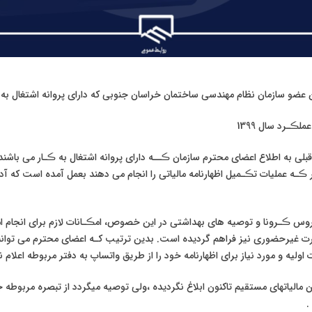
عضو سازمان نظام مهندسی ساختمان خراسان جنوبی که دارای پروانه اشتغال به 
لڪـرد سال 1399
قبلی به اطلاع اعضای محترم سازمان ڪــه دارای پروانه اشتغال به ڪـار می باشن
گی لازم با 3 دفتر ڪـه عملیات تڪـمیل اظهارنامه مالیاتی را انجام می دهند بعمل آمده است ک
وس ڪـرونا و توصیه های بهداشتی در این خصوص، امڪـانات لازم برای انجام امو
 سال 99، بصورت غیرحضوری نیز فراهم گردیده است. بدین ترتیب کـه اعضای محترم می توان
اولیه و مورد نیاز برای اظهارنامه خود را از طریق واتساپ به دفتر مربوطه اعلام نم
ره ماده 100 قانون مالیاتهای مستقیم تاکنون ابلاغ نگردیده ،ولی توصیه میگردد از تبصره مرب
.