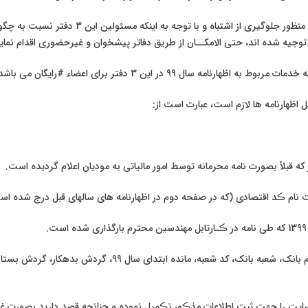
🔹#توصیه می شود به منظور جلوگیری از اشتباه و با توجه 
جیه شده اند، حتی الامکــان از طریق دفاتر پیشخوان و غیرحضوری اقدام نماین
هارنامه سال 99 در این 3 دفتر برای اعضاء #رایگان می باشد.
ل اظهارنامه ها لازم است، عبارت است از:
 که قبلاً بصورت نامه محرمانه توسط امور مالیاتی به مودیان اعلام گردیده است.
ام ڪد اقتصادی (که در صفحه دوم در اظهارنامه های سالهای قبل درج شده اس
.
شماره حساب مودی، نام بانک، شعبه بانک، کد شعبه، مانده ابتدای سال 99
ایت را جهت ثبت اطلاعات مذڪور تڪمیل نموده و چنانچه قصد دارید بصورت غ