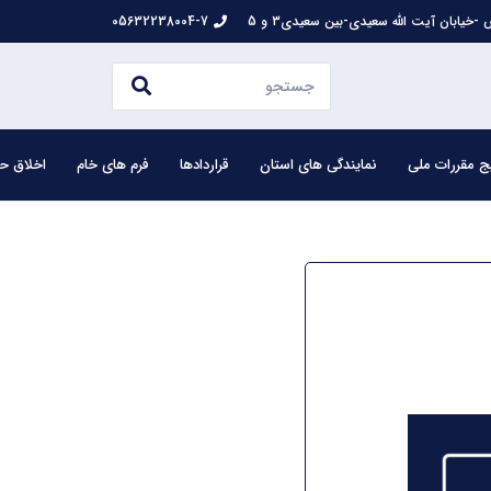
-خیابان آیت الله سعیدی-بین سعیدی3 و 5
05632238004-7
ج مقررات ملی
نمایندگی های استان
قراردادها
فرم های خام
اخلاق حر