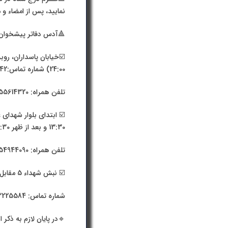
یشخوان، واتساپ نمایند.
آدس دفاتر پیشخوان:
24:00) شماره تماس:05632423242
تلفن همراه: 09155614320 شماره واتساپ: 09155614320
13:30 و بعد از ظهر 16:30 الی 19:30) شماره تماس: 05632214851
تلفن همراه: 09154944090 شماره واتساپ: 09355860056
☑️ نبش شهداء 5 مقابل اداره ثبت، ساختمان آذر، طبقه دوم شرکت خبره داریا شرق (ساعت فعالیت: از 9:00 الی 23:00)
شماره تماس: 05632225584 تلفن همراه: 09156452219 شماره واتساپ: 09156452219
 مالیاتی نیاز نمی باشد.