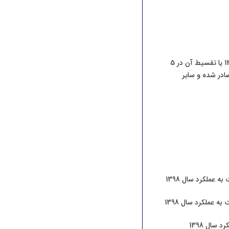
افزایش معادل نرخ های اعلام شده نسبت به مالیات سال 1398 و پرداخت حداڪثر تا پایان مرداد ماه 1399 یا تقسیط آن در 5
عی برای آنها صادر شده و سایر