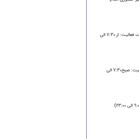
☑️خیابان پاسداران، روبروی تأمین اجتماعی، باهنر غربی پلاک 17 دفتر پیشخوان دولت آقای چمنی (ساعت فعالیت: از 7:30 الی
☑️ ابتدای بلوار شهدای عبادی، روبروی دادگستری دفتر پیشخوان دولت آقای هاشم جهانگیر (ساعت فعالیت: صبح7:30 الی