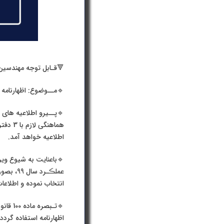
🔻قـابل توجه مهندسین 
🔹مــوضوع: اظهارنامه عم
🔹پــیرو اطلاعیه های 
هماهن
اطلاعیه خواهد آمد.
🔹باعنایت به شیوع ویر
عملڪـرد
انتخاب نموده و اطلاعات 
🔹تـبص
اظهارنامه استفاده گردد 