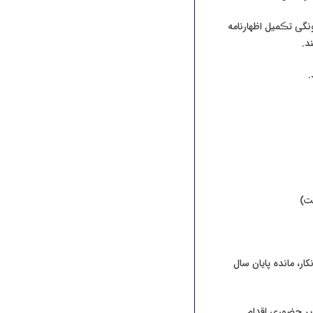
به اینکه مسئولین این 3 دفتر نسبت به چگونگی تڪمیل اظهارنامه
د.
ت)
، گردش بدهکار، گردش بستانکار، مانده پایان سال
یر حضوری اقدام