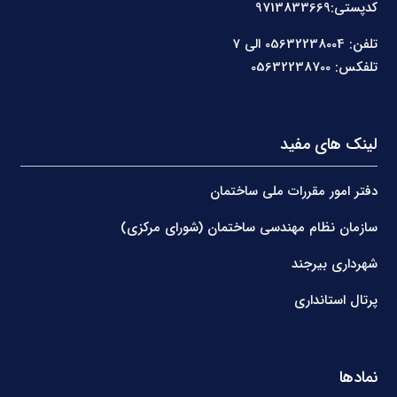
کدپستی:9713833669
تلفن: 05632238004 الی 7
تلفکس: 05632238700
لینک های مفید
دفتر امور مقررات ملی ساختمان
سازمان نظام مهندسی ساختمان (شورای مرکزی)
شهرداری بیرجند
پرتال استانداری
نمادها