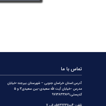
تماس با ما
آدرس:استان خراسان جنوبی – شهرستان بیرجند-خیابان
مدرس -خیابان آیت الله سعیدی-بین سعیدی3 و 5
کدپستی:9713833669
تلفن: 05632238004 الی 7