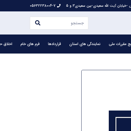
-خیابان آیت الله سعیدی-بین سعیدی3 و 5
05632238004-7
ج مقررات ملی
نمایندگی های استان
قراردادها
فرم های خام
اخلاق حر