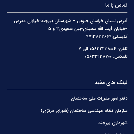
تماس با ما
آدرس:استان خراسان جنوبی – شهرستان بیرجند-خیابان مدرس
-خیابان آیت الله سعیدی-بین سعیدی3 و 5
کدپستی:9713833669
تلفن: 05632238004 الی 7
تلفکس: 05632238700
لینک های مفید
دفتر امور مقررات ملی ساختمان
سازمان نظام مهندسی ساختمان (شورای مرکزی)
شهرداری بیرجند