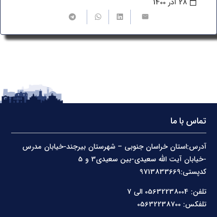
28 آذر 1400
تماس با ما
آدرس:استان خراسان جنوبی – شهرستان بیرجند-خیابان مدرس
-خیابان آیت الله سعیدی-بین سعیدی3 و 5
کدپستی:9713833669
تلفن: 05632238004 الی 7
تلفکس: 05632238700