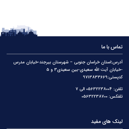
تماس با ما
آدرس:استان خراسان جنوبی – شهرستان بیرجند-خیابان مدرس
-خیابان آیت الله سعیدی-بین سعیدی3 و 5
کدپستی:9713833669
تلفن: 05632238004 الی 7
تلفکس: 05632238700
لینک های مفید