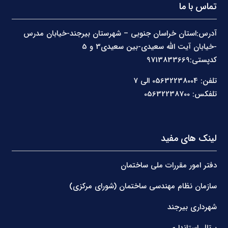
تماس با ما
آدرس:استان خراسان جنوبی – شهرستان بیرجند-خیابان مدرس
-خیابان آیت الله سعیدی-بین سعیدی3 و 5
کدپستی:9713833669
تلفن: 05632238004 الی 7
تلفکس: 05632238700
لینک های مفید
دفتر امور مقررات ملی ساختمان
سازمان نظام مهندسی ساختمان (شورای مرکزی)
شهرداری بیرجند
پرتال استانداری