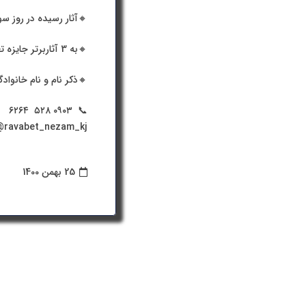
🔸آثار رسیده در روز سو
🔸به 3 آثاربرتر جایزه تعلق می گیرد.
🔸ذکر نام و نام خانواد
📞 ‌ ۰۹۰۳‌ ۵۲۸ ‌ ۶۲۶۴
@ravabet_nezam_kj
25 بهمن 1400