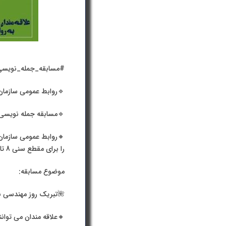
#مسابقه_جمله_نویسی
🔹روابط عمومی سازمان
🔹مسابقه جمله نویسی 
🔸روابط عمومی سازمان 
را برای مقطع سنی 8 تا 13 سال برگزار نماید.
موضوع مسابقه:
🌺تبریک روز مهندسی به
🔸علاقه مندان می توانند آثار خود را تا روز دوشن