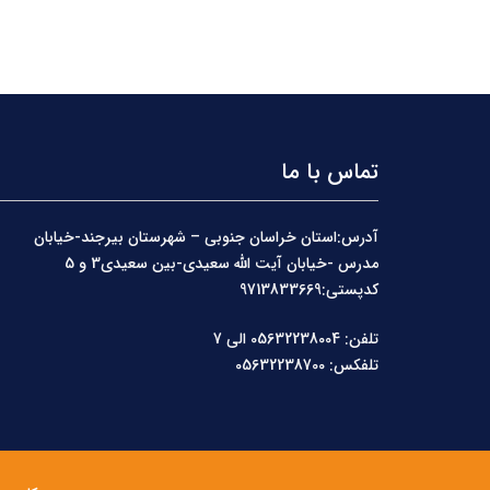
تماس با ما
آدرس:استان خراسان جنوبی – شهرستان بیرجند-خیابان
مدرس -خیابان آیت الله سعیدی-بین سعیدی3 و 5
کدپستی:9713833669
تلفن: 05632238004 الی 7
تلفکس: 05632238700