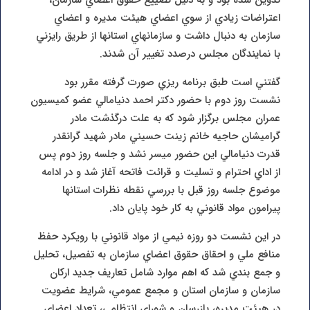
اعتراضات زيادي از سوي اعضاي هيئت مديره و اعضاي
سازمان به دنبال داشت و سازمانهاي استانها از طريق رايزني
با نمايندگان مجلس درصدد تغيير آن شدند.
گفتني است طبق برنامه ريزي صورت گرفته مقرر بود
نشست روز دوم با حضور دکتر احمد دنيامالي عضو کميسيون
عمران مجلس برگزار شود که به علت درگذشت مادر
گراميشان حاجيه خانم زينت حسيني مادر شهيد گرانقدر
قدرت دنيامالي اين حضور ميسر نشد و جلسه روز دوم پس
از اداي احترام و تسليت و قرائت فاتحه آغاز شد و در ادامه
موضوع جلسه روز قبل با بررسي نقطه نظرات استانها
پيرامون مواد قانوني به کار خود پايان داد.
در اين نشست دو روزه نيمي از مواد قانوني با رويکرد حفظ
منافع ملي و احقاق حقوق اعضاي سازمان به تفصيل، تحليل
و جمع بندي شد که اهم موارد شامل تعاريف جديد ارکان
سازمان و سازمان استان و مجمع عمومي، شرايط عضويت
در هيئت مديره، بازرسان و شوراي انتظامي، تعداد اعضاي