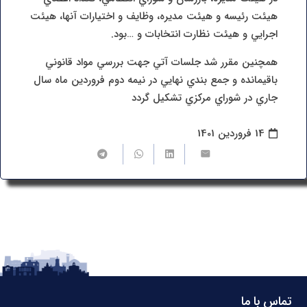
هيئت رئيسه و هيئت مديره، وظايف و اختيارات آنها، هيئت
اجرايي و هيئت نظارت انتخابات و …بود.
همچنين مقرر شد جلسات آتي جهت بررسي مواد قانوني
باقيمانده و جمع بندي نهايي در نيمه دوم فروردين ماه سال
جاري در شوراي مرکزي تشکيل گردد
14 فروردین 1401
تماس با ما