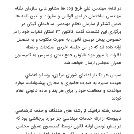
در ادامه مهندس علي فرج زاده ها مشاور عالي سازمان نظام
مهندسي ساختمان در امور قوانين و مقررات و آيين نامه ها،
ضمن تشکر از سازمان نظام مهندسي ساختمان گيلان در
برگزاري اين نشست گفت: تاکنون 13 استان نظرات خود را در
خصوص پيش نويس قانون به صورت مکتوب و به تفصيل
ارائه داده اند که در اين جلسه آخرين اصلاحات و نقطه
نظرات با مرور مواد قانوني جمع بندي و سپس به کميسيون
عمران مجلس ارسال خواهد شد.
سپس هر يک از اعضاي شوراي مرکزي، روسا و اعضاي
هيئت مديره به صورت حضوري و مجازي پيشنهادات، موارد
موافقت و مخالفت خود را براي هر بند و ماده قانوني اعلام
کردند.
حذف رشته ترافيک از رشته هاي هفتگانه و حذف کارشناسي
ناپيوسته از ارائه خدمات مهندسي جز موارد پرچالشي بود که
در پيش نويس اوليه قانون توسط کميسيون عمران مجلس
تدوين شده بود و به دليل تضييع حقوق اعضاي سازمان،