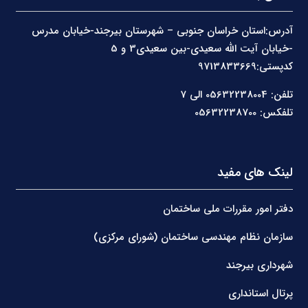
آدرس:استان خراسان جنوبی – شهرستان بیرجند-خیابان مدرس
-خیابان آیت الله سعیدی-بین سعیدی3 و 5
کدپستی:9713833669
تلفن: 05632238004 الی 7
تلفکس: 05632238700
لینک های مفید
دفتر امور مقررات ملی ساختمان
سازمان نظام مهندسی ساختمان (شورای مرکزی)
شهرداری بیرجند
پرتال استانداری