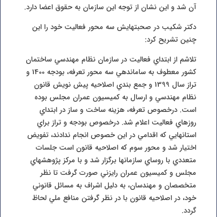
آن شد و اين نشان از توجه اين سازمان به حقوق اعضا دارد.
دکتر شکيب در صحبتهايش سه محور فعاليت خود را اين
چنين تشريح کرد:
تلاشم از ابتداي فعاليت در سازمان نظام مهندسي ساختمان
کشور معطوف به ساماندهي سه محور تعرفه، بودجه 1400 و
تراز سال 1399 و جمع بندي اصلاحيه پيش نويش قانون
نظام مهندسي و ارسال به کميسيون عمران مجلس بوده
است. درخصوص تعرفه، هزينه ساخت و ساز در ابتداي
روزهاي فعاليت اعلام شد. درخصوص بودجه و تراز براي
استانهايي که اقدامي در اين خصوص انجام ندادند، تفويض
اختيار شد و محور سوم که اصلاحيه قانون است جلسات
متعددي با روساي سازمانها برگزار شد و با مرکز پژوهشهاي
مجلس و کميسيون عمران رايزني صورت گرفت تا نظر
متخصصان و مهندسان، به دليل اشراف به مسائل قانوني
خود، در اصلاحيه قانون با در نظر گرفتن منافع ملي لحاظ
گردد.