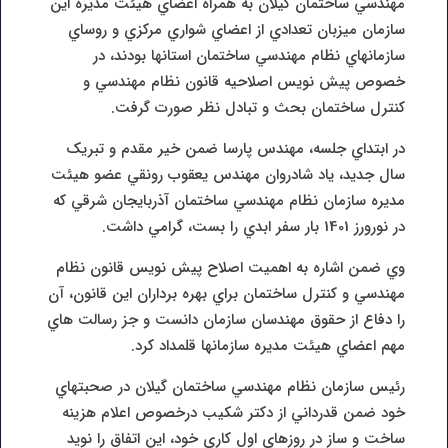
مهندسي ساختمان گيلان به همراه اعضاي هيئت مديره اين
سازمان ميزبان تعدادي از اعضاي شواري مرکزي و روساي
سازمانهاي نظام مهندسي ساختمان استانها بودند، در
خصوص پيش نويس اصلاحيه قانون نظام مهندسي و
کنترل ساختمان بحث و تبادل نظر صورت گرفت.
در ابتداي جلسه، مهندس پارسا ضمن خير مقدم و تبريک
سال جديد، ياد شادروان مهندس يعقوب رونقي عضو هيئت
مديره سازمان نظام مهندسي ساختمان آذربايجان شرقي که
در نورورز 1401 بار سفر ابدي را بست، گرامي داشت.
وي ضمن اشاره به اهميت اصلاح پيش نويس قانون نظام
مهندسي و کنترل ساختمان براي بهره برداران اين قانون، آن
را دفاع از حقوق مهندسان سازمان دانست و جز رسالت هاي
مهم اعضاي هيئت مديره سازمانها قلمداد کرد.
رئيس سازمان نظام مهندسي ساختمان گيلان در صحبتهاي
خود ضمن قدرداني از دکتر شکيب درخصوص اعلام هزينه
ساخت و ساز در روزهاي اول کاري خود، اين اتفاق را نويد