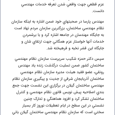
عزم قطعي جهت واقعي شدن تعرفه خدمات مهندسي
دانست.
مهندس پارسا در صحبتهاي خود ضمن اشاره به اينکه سازمان
نظام مهندسي ساختمان، بزرگترين سازمان مردم نهاد است
به جايگاه مهندسان در جامعه اشاره کرد و با برشمردن
خدمات آنها خواستار عزم همگاني جهت ارتقاي شان و
جايگاه اين قشر نخبه و فرهيخته شد.
سپس دکتر حمزه شکيب سرپرست سازمان نظام مهندسي
ساختمان کشور ضمن تسليت درگذشت زنده ياد مهندس
رونقي، عضو فقيد هيئت مديره سازمان نظام مهندسي
ساختمان آذربايجان شرقي از جديت و پيگيري سازمان نظام
مهندسي ساختمان گيلان در برگزاري اين نشست جهت جمع
بندي اصلاحيه پيش نويس قانون نظام مهندسي و کنترل
ساختمان تشکر کرد و افزود هماهنگي و تدارک چنين
نشستي در اين سطح در ايام تعطيلات نوروز کار بسيار
سختي است که سازمان نظام مهندسي ساختمان گيلان باني