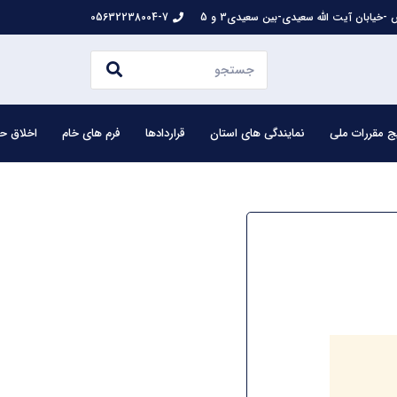
-خیابان آیت الله سعیدی-بین سعیدی3 و 5
05632238004-7
ج مقررات ملی
نمایندگی های استان
قراردادها
فرم های خام
اخلاق حر