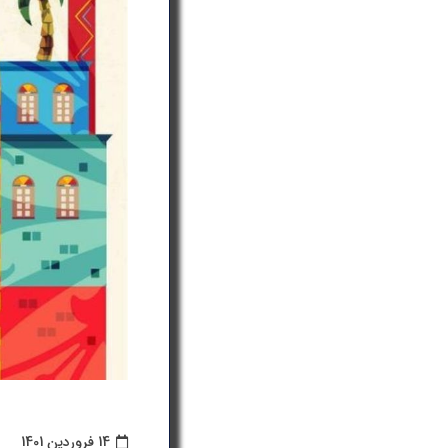
14 فروردین 1401