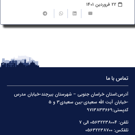
22 فروردین 1401
تماس با ما
آدرس:استان خراسان جنوبی – شهرستان بیرجند-خیابان مدرس
-خیابان آیت الله سعیدی-بین سعیدی3 و 5
کدپستی:9713833669
تلفن: 05632238004 الی 7
تلفکس: 05632238700