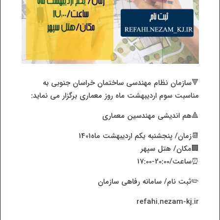
🔻سازمان نظام مهندسی ساختمان خراسان جنوبی به
مناسبت سوم اردیبهشت ماه روز معماری برگزار می نماید:
🔺هم اندیشی مهندسین معماری
📆زمان/ پنجشنبه یکم اردیبهشت ماه1401
🏢مکان/ هتل سپهر
⏰ساعت/20:00-17:00
✏️ثبت نام/ سامانه رفاهی سازمان
refahi.nezam-kj.ir