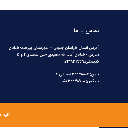
تماس با ما
آدرس:استان خراسان جنوبی – شهرستان بیرجند-خیابان
مدرس -خیابان آیت الله سعیدی-بین سعیدی3 و 5
کدپستی:9713833669
تلفن: 05632238004 الی 7
تلفکس: 05632238700
کلیه ح