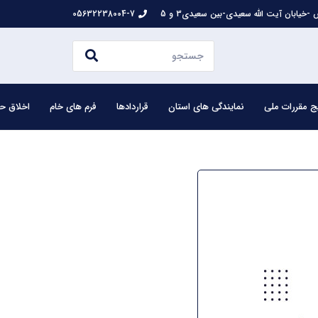
-خیابان آیت الله سعیدی-بین سعیدی3 و 5
05632238004-7
ج مقررات ملی
نمایندگی های استان
قراردادها
فرم های خام
اخلاق حر