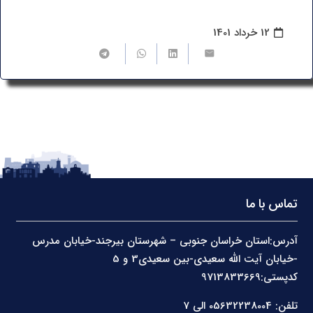
12 خرداد 1401
تماس با ما
آدرس:استان خراسان جنوبی – شهرستان بیرجند-خیابان مدرس
-خیابان آیت الله سعیدی-بین سعیدی3 و 5
کدپستی:9713833669
تلفن: 05632238004 الی 7