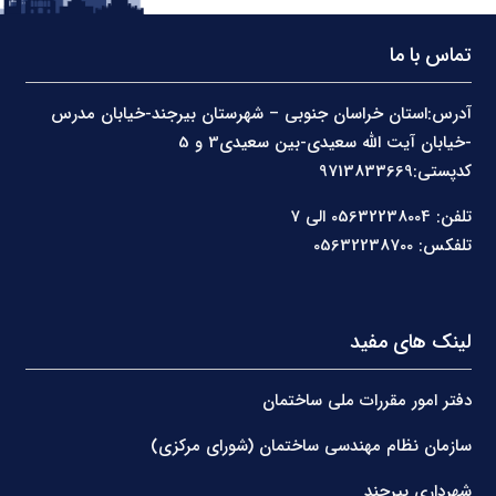
تماس با ما
آدرس:استان خراسان جنوبی – شهرستان بیرجند-خیابان مدرس
-خیابان آیت الله سعیدی-بین سعیدی3 و 5
کدپستی:9713833669
تلفن: 05632238004 الی 7
تلفکس: 05632238700
لینک های مفید
دفتر امور مقررات ملی ساختمان
سازمان نظام مهندسی ساختمان (شورای مرکزی)
شهرداری بیرجند