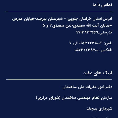
تماس با ما
آدرس:استان خراسان جنوبی – شهرستان بیرجند-خیابان مدرس
-خیابان آیت الله سعیدی-بین سعیدی3 و 5
کدپستی:9713833669
تلفن: 05632238004 الی 7
تلفکس: 05632238700
لینک های مفید
دفتر امور مقررات ملی ساختمان
سازمان نظام مهندسی ساختمان (شورای مرکزی)
شهرداری بیرجند