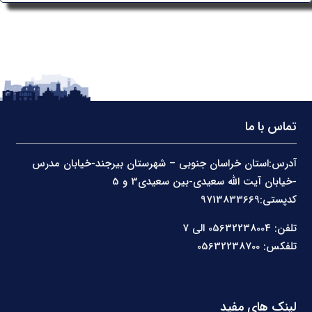
تماس با ما
آدرس:استان خراسان جنوبی – شهرستان بیرجند-خیابان مدرس
-خیابان آیت الله سعیدی-بین سعیدی3 و 5
کدپستی:9713833669
تلفن: 05632238004 الی 7
تلفکس: 05632238700
لینک های مفید