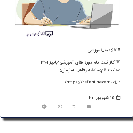
#اطلاعیه_آموزشی
🔻آغاز ثبت نام دوره های آموزشی/پاییز 1401
✏️ثبت نام:سامانه رفاهی سازمان:
https://refahi.nezam-kj.ir/
15 شهریور 1401