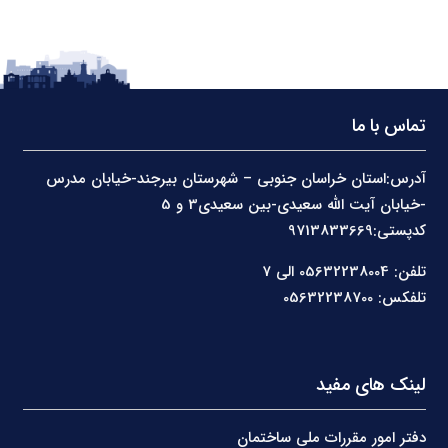
تماس با ما
آدرس:استان خراسان جنوبی – شهرستان بیرجند-خیابان مدرس
-خیابان آیت الله سعیدی-بین سعیدی3 و 5
کدپستی:9713833669
تلفن: 05632238004 الی 7
تلفکس: 05632238700
لینک های مفید
دفتر امور مقررات ملی ساختمان