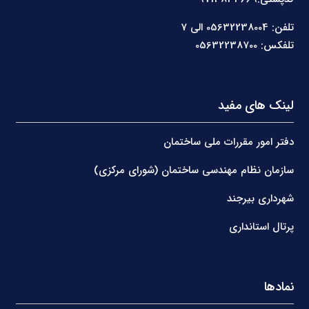
تلفن: 05632238004 الی 7
تلفکس: 05632238700
لینک های مفید
دفتر امور مقررات ملی ساختمان
سازمان نظام مهندسی ساختمان (شورای مرکزی)
شهرداری بیرجند
پرتال استانداری
نمادها