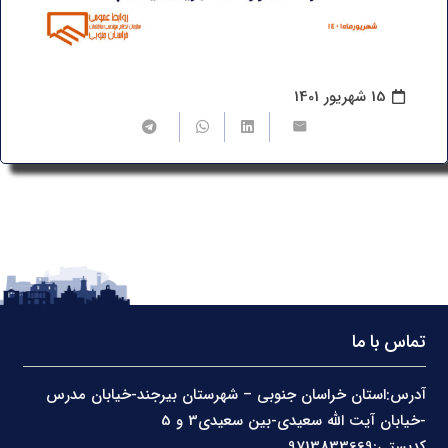
15 شهریور 1401
تماس با ما
آدرس:استان خراسان جنوبی – شهرستان بیرجند-خیابان مدرس
-خیابان آیت الله سعیدی-بین سعیدی3 و 5
کدپستی:9713833669