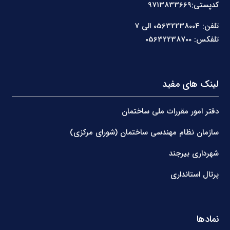
کدپستی:9713833669
تلفن: 05632238004 الی 7
تلفکس: 05632238700
لینک های مفید
دفتر امور مقررات ملی ساختمان
سازمان نظام مهندسی ساختمان (شورای مرکزی)
شهرداری بیرجند
پرتال استانداری
نمادها