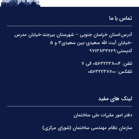
تماس با ما
آدرس:استان خراسان جنوبی – شهرستان بیرجند-خیابان مدرس
-خیابان آیت الله سعیدی-بین سعیدی3 و 5
کدپستی:9713833669
تلفن: 05632238004 الی 7
تلفکس: 05632238700
لینک های مفید
دفتر امور مقررات ملی ساختمان
سازمان نظام مهندسی ساختمان (شورای مرکزی)