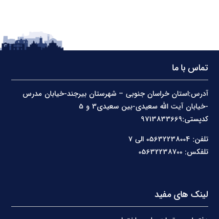
تماس با ما
آدرس:استان خراسان جنوبی – شهرستان بیرجند-خیابان مدرس
-خیابان آیت الله سعیدی-بین سعیدی3 و 5
کدپستی:9713833669
تلفن: 05632238004 الی 7
تلفکس: 05632238700
لینک های مفید