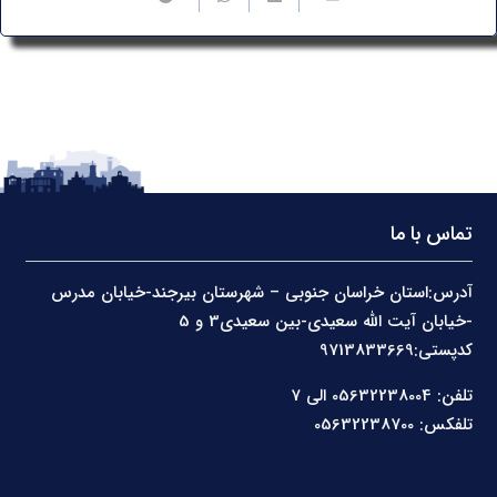
تماس با ما
آدرس:استان خراسان جنوبی – شهرستان بیرجند-خیابان مدرس
-خیابان آیت الله سعیدی-بین سعیدی3 و 5
کدپستی:9713833669
تلفن: 05632238004 الی 7
تلفکس: 05632238700