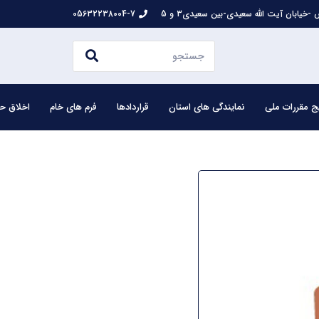
-خیابان آیت الله سعیدی-بین سعیدی3 و 5
05632238004-7
ج مقررات ملی
نمایندگی های استان
قراردادها
فرم های خام
اخلاق حر