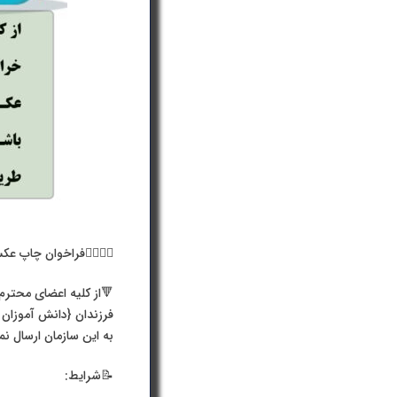
🙍‍♀️🙎‍♂️فراخوان چاپ 
🔻از کلیه اعضای محتر
فرزندان {دانش آموزان مم
به این سازمان ارسال نما
📝شرایط: