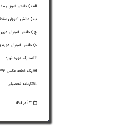
الف ) دانش آموزان مقطع ا
ب ) دانش آموزان مقطع راهن
ج ) دانش آموزان دبیرستانی 
د) دانش آموزان دوره پیش
📑مدارک مورد نیاز:
🖼یک قطعه عکس ۳*۴ (با کیفیت مناسب)
📃کارنامه تحصیلی
3 آذر 1401