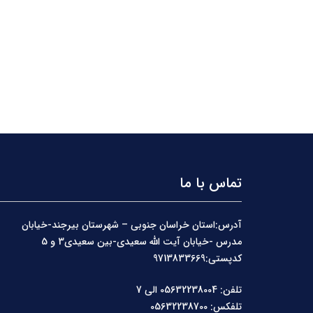
تماس با ما
آدرس:استان خراسان جنوبی – شهرستان بیرجند-خیابان
مدرس -خیابان آیت الله سعیدی-بین سعیدی3 و 5
کدپستی:9713833669
تلفن: 05632238004 الی 7
تلفکس: 05632238700