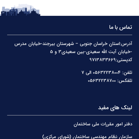
تماس با ما
آدرس:استان خراسان جنوبی – شهرستان بیرجند-خیابان مدرس
-خیابان آیت الله سعیدی-بین سعیدی3 و 5
کدپستی:9713833669
تلفن: 05632238004 الی 7
تلفکس: 05632238700
لینک های مفید
دفتر امور مقررات ملی ساختمان
سازمان نظام مهندسی ساختمان (شورای مرکزی)