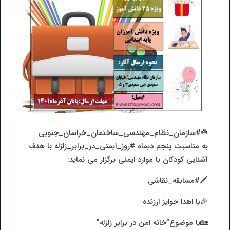
☘️#سازمان_نظام_مهندسی_ساختمان_خراسان_جنوبی
به مناسبت پنجم دیماه #روز_ایمنی_در_برابر_زلزله با هدف
آشنایی کودکان با موارد ایمنی برگزار می نماید:
🖍#مسابقه_نقاشی
🎉با اهدا جوایز ارزنده
🏡با موضوع”خانه امن در برابر زلزله”