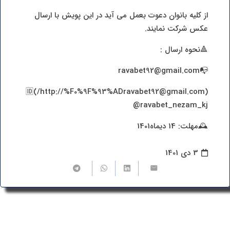
از کلیه بانوان دعوت بعمل می آید در این پویش با ارسال
عکس شرکت نمایند.
🔺نحوه ارسال :
📭ravabet92@gmail.com
(http://%F0%9F%93%ADravabet92@gmail.com/)🆔
@ravabet_nezam_kj
🕰مهلت: 14 دیماه1401
3 دی 1401