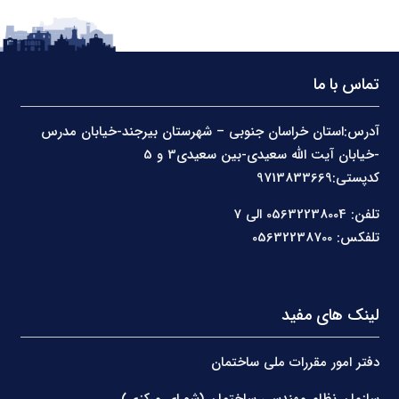
تماس با ما
آدرس:استان خراسان جنوبی – شهرستان بیرجند-خیابان مدرس
-خیابان آیت الله سعیدی-بین سعیدی3 و 5
کدپستی:9713833669
تلفن: 05632238004 الی 7
تلفکس: 05632238700
لینک های مفید
دفتر امور مقررات ملی ساختمان
سازمان نظام مهندسی ساختمان (شورای مرکزی)