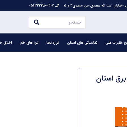
-خیابان آیت الله سعیدی-بین سعیدی3 و 5
05632238004-7
ج مقررات ملی
نمایندگی های استان
قراردادها
فرم های خام
اخلاق حر