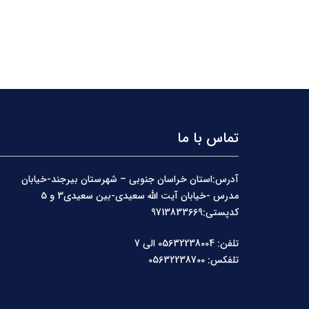
تماس با ما
آدرس:استان خراسان جنوبی – شهرستان بیرجند-خیابان
مدرس -خیابان آیت الله سعیدی-بین سعیدی3 و 5
کدپستی:9713833669
تلفن: 05632238004 الی 7
تلفکس: 05632238700