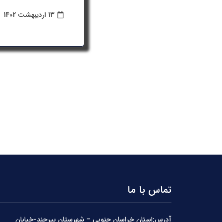
13 اردیبهشت 1402
تماس با ما
آدرس:استان خراسان جنوبی – شهرستان بیرجند-خیابان