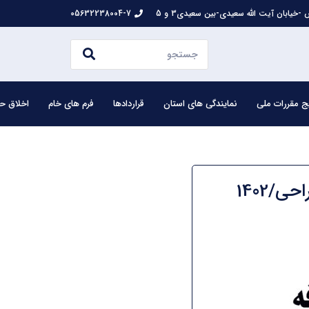
-خیابان آیت الله سعیدی-بین سعیدی3 و 5
05632238004-7
ج مقررات ملی
نمایندگی های استان
قراردادها
فرم های خام
اخلاق حر
/1402