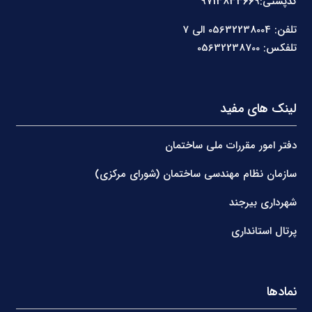
کدپستی:9713833669
تلفن: 05632238004 الی 7
تلفکس: 05632238700
لینک های مفید
دفتر امور مقررات ملی ساختمان
سازمان نظام مهندسی ساختمان (شورای مرکزی)
شهرداری بیرجند
پرتال استانداری
نمادها