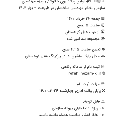
🚶🏻🚶🏻‍♀️🏕 اولین پیاده روی خانوادگی ویژه مهندسان
سازمان نظام مهندسی ساختمان در طبیعت – بهار 1402
📅 جمعه 26 خرداد 1402
⏰ ساعت 5 صبح
🛣 از درب هتل کوهستان
🌍 مجموعه بند امیر شاه
⛔️ تجمع ساعت 4:45 صبح
🚗 محل پارک ماشین ها در پارکینگ هتل کوهستان
📝 ثبت نام از سامانه رفاهی
🌐 refahi.nezam-kj.ir
🎯 مهلت ثبت نام:
❌ پایان وقت اداری چهارشنبه 24-03-1402
⚠️ قابل توجه:
🔹- وِیژه اعضا دارای پروانه سازمان
🔸- لطفا کفش مناسب همراه داشته باشید