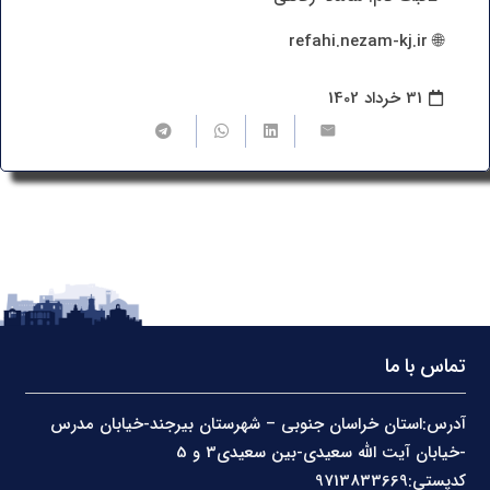
🌐 refahi.nezam-kj.ir
31 خرداد 1402
تماس با ما
آدرس:استان خراسان جنوبی – شهرستان بیرجند-خیابان مدرس
-خیابان آیت الله سعیدی-بین سعیدی3 و 5
کدپستی:9713833669