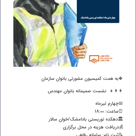
🍀به همت کمیسیون مشورتی بانوان سازمان
👩‍👩‍👧 نشست صمیمانه بانوان مهندس
📅چهارم تیرماه
⏰ساعت: 18:00
🏛دهکده توریستی بادامشک/خوان سالار
💰دریافت هزینه در محل برگزاری
📝ثبت نام: سامانه رفاهی