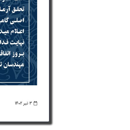
3 تیر 1402