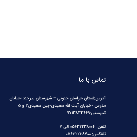
تماس با ما
آدرس:استان خراسان جنوبی – شهرستان بیرجند-خیابان
مدرس -خیابان آیت الله سعیدی-بین سعیدی3 و 5
کدپستی:9713833669
تلفن: 05632238004 الی 7
تلفکس: 05632238700