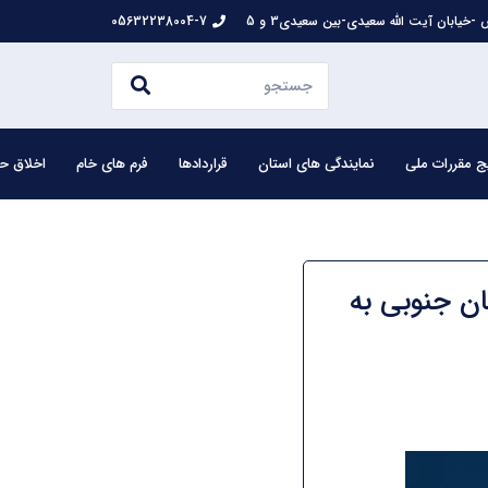
-خیابان آیت الله سعیدی-بین سعیدی3 و 5
05632238004-7
ج مقررات ملی
نمایندگی های استان
قراردادها
فرم های خام
اخلاق حر
ن جنوبی به