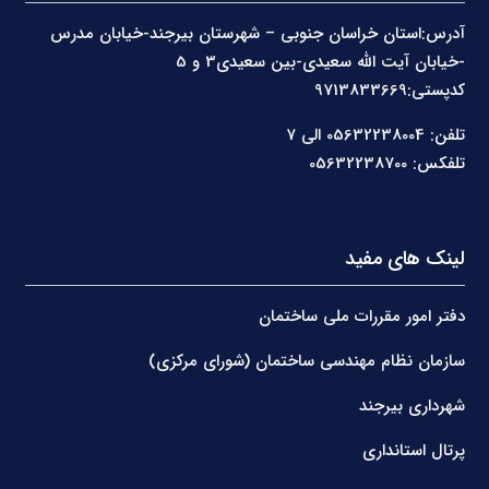
آدرس:استان خراسان جنوبی – شهرستان بیرجند-خیابان مدرس
-خیابان آیت الله سعیدی-بین سعیدی3 و 5
کدپستی:9713833669
تلفن: 05632238004 الی 7
تلفکس: 05632238700
لینک های مفید
دفتر امور مقررات ملی ساختمان
سازمان نظام مهندسی ساختمان (شورای مرکزی)
شهرداری بیرجند
پرتال استانداری