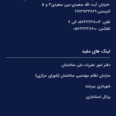
-خیابان آیت الله سعیدی-بین سعیدی3 و 5
کدپستی:9713833669
تلفن: 05632238004 الی 7
تلفکس: 05632238700
لینک های مفید
دفتر امور مقررات ملی ساختمان
سازمان نظام مهندسی ساختمان (شورای مرکزی)
شهرداری بیرجند
پرتال استانداری