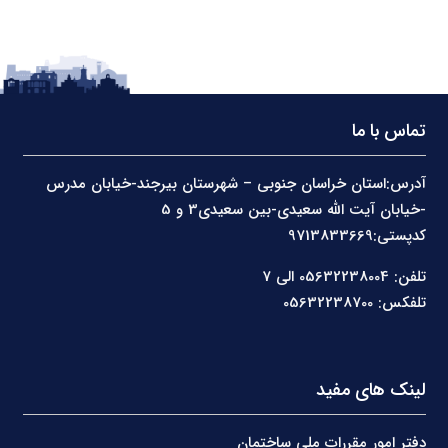
تماس با ما
آدرس:استان خراسان جنوبی – شهرستان بیرجند-خیابان مدرس
-خیابان آیت الله سعیدی-بین سعیدی3 و 5
کدپستی:9713833669
تلفن: 05632238004 الی 7
تلفکس: 05632238700
لینک های مفید
دفتر امور مقررات ملی ساختمان