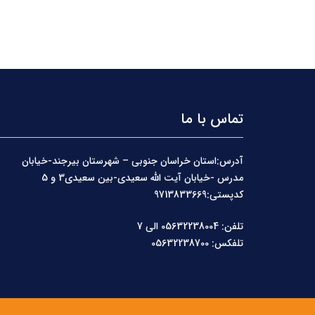
تماس با ما
آدرس:استان خراسان جنوبی – شهرستان بیرجند-خیابان
مدرس -خیابان آیت الله سعیدی-بین سعیدی3 و 5
کدپستی:9713833669
تلفن: 05632238004 الی 7
تلفکس: 05632238700