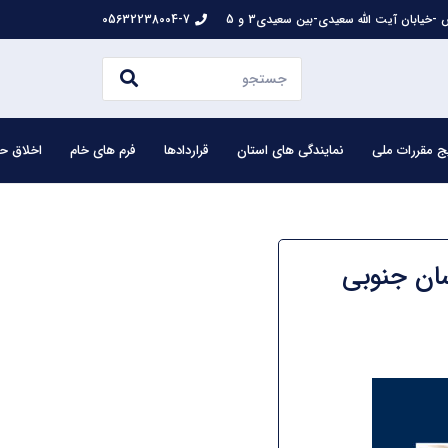
-خیابان آیت الله سعیدی-بین سعیدی3 و 5
05632238004-7
ج مقررات ملی
نمایندگی های استان
قراردادها
فرم های خام
اخلاق حر
سان جنوبی