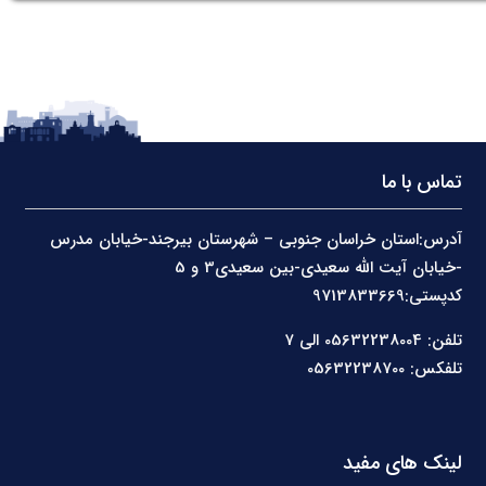
تماس با ما
آدرس:استان خراسان جنوبی – شهرستان بیرجند-خیابان مدرس
-خیابان آیت الله سعیدی-بین سعیدی3 و 5
کدپستی:9713833669
تلفن: 05632238004 الی 7
تلفکس: 05632238700
لینک های مفید