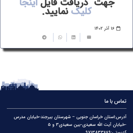
جهت دریافت فایل
اینجا
کلیک
نمایید.
16 آذر 1402
تماس با ما
آدرس:استان خراسان جنوبی – شهرستان بیرجند-خیابان مدرس
-خیابان آیت الله سعیدی-بین سعیدی3 و 5
کدپستی:9713833669