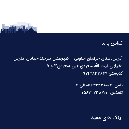
تماس با ما
آدرس:استان خراسان جنوبی – شهرستان بیرجند-خیابان مدرس
-خیابان آیت الله سعیدی-بین سعیدی3 و 5
کدپستی:9713833669
تلفن: 05632238004 الی 7
تلفکس: 05632238700
لینک های مفید