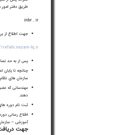
طریق دفتر امور م
inbr . ir
جهت اطلاع از برن
//refahi.nezam-kj.ir
پس از به حد نصا
چنانچه تا پایان ا
سازمان های نظام 
مهندسانی که عضو
دهند.
ثبت نام دوره های اجرا (6دوره +HSE ) از نیمه بهمن 
اطلاع رسانی دوره
آموزشی – سازمان 
جهت دریافت