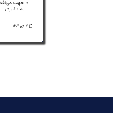
جهت دریافت 
واحد آموزش – دیما
3 دی 1402