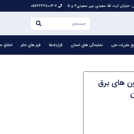
-خیابان آیت الله سعیدی-بین سعیدی3 و 5
05632238004-7
ج مقررات ملی
نمایندگی های استان
قراردادها
فرم های خام
اخلاق حر
ون های برق
ن