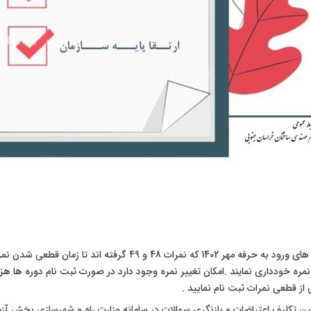
متقاضیان آزمون های ورود به حرفه مهر 1402 که نمرات 48 و 49 گرفته ان
ره خودداری نمایند .امکان تغییر نمره وجود دارد در صورت ثبت نام دوره ها هز
از قطعی نمرات ثبت نام نمایید .
ن تکلیف اعتراضات و بازنگری سوالات در سامانه وزارت راه و شهرسازی بخش آزمو