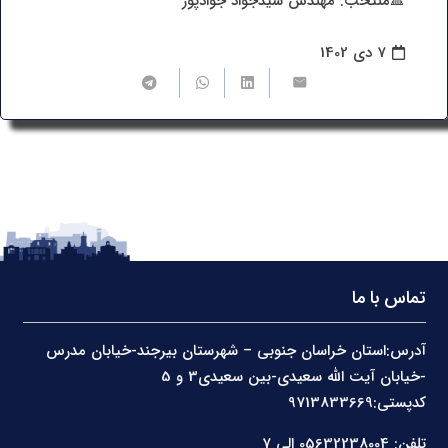
🔺منتخب: مهندس سیدجواد جوادپور
7 دی 1402
تماس با ما
آدرس:استان خراسان جنوبی – شهرستان بیرجند-خیابان مدرس
-خیابان آیت الله سعیدی-بین سعیدی3 و 5
کدپستی:9713833669
تلفن: 05632238004 الی 7